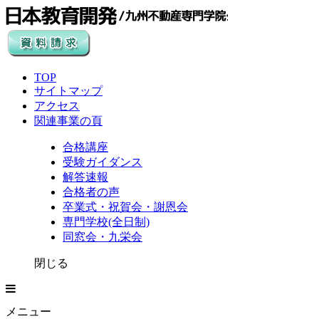
TOP
サイトマップ
アクセス
関連事業の頁
合格講座
受験ガイダンス
解答速報
合格者の声
卒業式・祝賀会・謝恩会
専門学校(全日制)
同窓会・九栄会
閉じる
メニュー