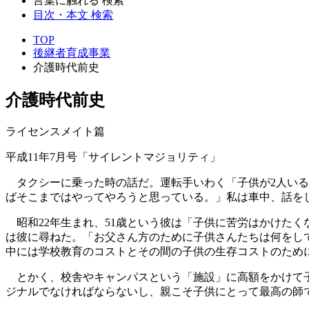
言葉に触れる 検索
目次・本文 検索
TOP
後継者育成事業
介護時代前史
介護時代前史
ライセンスメイト篇
平成11年7月号「サイレントマジョリティ」
タクシーに乗った時の話だ。運転手いわく「子供が2人いる
ばそこまではやってやろうと思っている。」私は車中、話を
昭和22年生まれ、51歳という彼は「子供に苦労はかけた
は彼に尋ねた。「お父さん方のために子供さんたちは何をし
中には学校教育のコストとその間の子供の生存コストのため
とかく、校舎やキャンパスという「施設」に高額をかけて子
ジナルでなければならないし、親こそ子供にとって最高の師