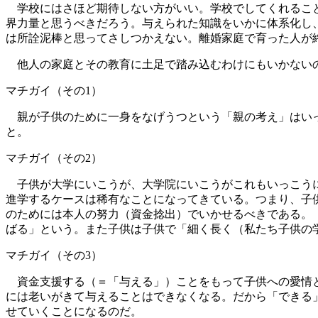
学校にはさほど期待しない方がいい。学校でしてくれること
界力量と思うべきだろう。与えられた知識をいかに体系化し
は所詮泥棒と思ってさしつかえない。離婚家庭で育った人が
他人の家庭とその教育に土足で踏み込むわけにもいかないの
マチガイ（その1）
親が子供のために一身をなげうつという「親の考え」はいっ
と。
マチガイ（その2）
子供が大学にいこうが、大学院にいこうがこれもいっこうに
進学するケースは稀有なことになってきている。つまり、子
のためには本人の努力（資金捻出）でいかせるべきである。
ばる」という。また子供は子供で「細く長く（私たち子供の
マチガイ（その3）
資金支援する（＝「与える」）ことをもって子供への愛情と
には老いがきて与えることはできなくなる。だから「できる
せていくことになるのだ。