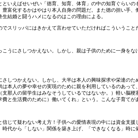
といえばせいぜい「徳育、知育、体育」の中の知育ぐらいの
、豊富化するかはやはり本人自身の問題だ。また徳の担い手、
終生結婚と闘うハメになるのはこの理由による。
でスリッパにはきかえて言わせていただければこういうこと
こうにさしつかえない。しかし、親は子供のために一身をな
さしつかえない。しかし、大半は本人の興味探求や栄達のた
供は本人の夢や幸せの実現のために親を利用しているのあって
（支那人の留学生はみなそうしているではないか。）軽い脳梗塞
学費と生活費のために）働いてくれ」という。こんな子育てが
信じて疑わない考え方！子供への愛情表現の中には資金支援
」時代から「しない」関係を築き上げ、「できなくなる」時に