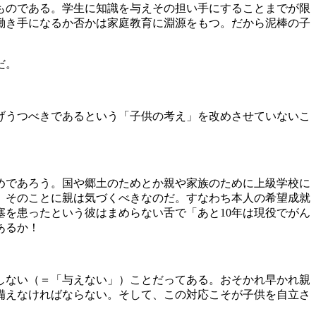
ものである。学生に知識を与えその担い手にすることまでが限
働き手になるか否かは家庭教育に淵源をもつ。だから泥棒の子
だ。
げうつべきであるという「子供の考え」を改めさせていないこ
めであろう。国や郷土のためとか親や家族のために上級学校に
、そのことに親は気づくべきなのだ。すなわち本人の希望成就
を患ったという彼はまめらない舌で「あと10年は現役でがん
あるか！
しない（＝「与えない」）ことだってある。おそかれ早かれ親
備えなければならない。そして、この対応こそが子供を自立さ