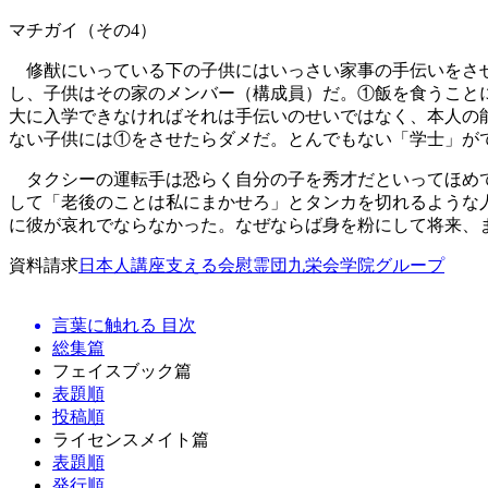
マチガイ（その4）
修猷にいっている下の子供にはいっさい家事の手伝いをさせ
し、子供はその家のメンバー（構成員）だ。①飯を食うこと
大に入学できなければそれは手伝いのせいではなく、本人の
ない子供には①をさせたらダメだ。とんでもない「学士」が
タクシーの運転手は恐らく自分の子を秀才だといってほめて
して「老後のことは私にまかせろ」とタンカを切れるような
に彼が哀れでならなかった。なぜならば身を粉にして将来、
資料請求
日本人講座
支える会
慰霊団
九栄会
学院グループ
言葉に触れる 目次
総集篇
フェイスブック篇
表題順
投稿順
ライセンスメイト篇
表題順
発行順