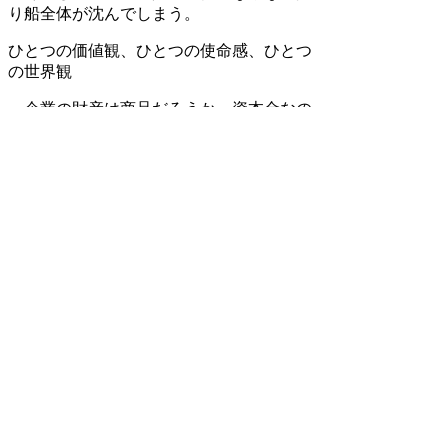
り船全体が沈んでしまう。
ひとつの価値観、ひとつの使命感、ひとつ
の世界観
企業の財産は商品だろうか。資本金なの
だろうか。あるいは従業員だろうか。顧客
なのだろうか。それとも設備や立地なのだ
ろうか。どれも大事なことには違いない。
しかし、私はこう考えたい。トップから末
端にいたるまで、ひとつの価値観、ひとつ
の使命感、ひとつの世界観で構築され、武
装された共同体とその意識こそが企業の第
一級の財産であると。戦後、我が国の企業
は「終身雇用」という形でこの共同体を創
り上げ、育ててきた。終身雇用のキーワー
ドは「痛みの分かち合い」である。それで
こそ「終身」、「雇用し」、「雇用され
る」ことができるのだ。
欲しがりません、勝つまでは