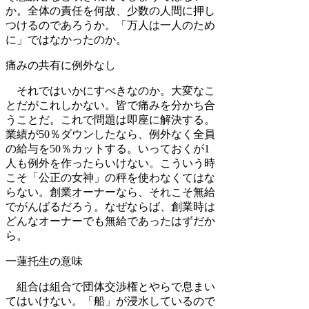
か。全体の責任を何故、少数の人間に押し
つけるのであろうか。「万人は一人のため
に」ではなかったのか。
痛みの共有に例外なし
それではいかにすべきなのか。大変なこ
とだがこれしかない。皆で痛みを分かち合
うことだ。これで問題は即座に解決する。
業績が50％ダウンしたなら、例外なく全員
の給与を50％カットする。いっておくが1
人も例外を作ったらいけない。こういう時
こそ「公正の女神」の秤を使わなくてはな
らない。創業オーナーなら、それこそ無給
でがんばるだろう。なぜならば、創業時は
どんなオーナーでも無給であったはずだか
ら。
一蓮托生の意味
組合は組合で団体交渉権とやらで息まい
てはいけない。「船」が浸水しているので