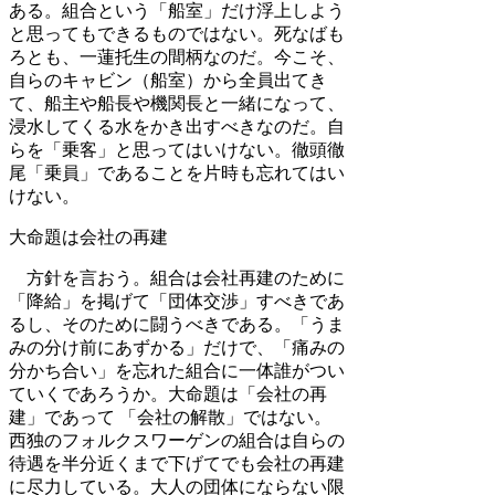
ある。組合という「船室」だけ浮上しよう
と思ってもできるものではない。死なばも
ろとも、一蓮托生の間柄なのだ。今こそ、
自らのキャビン（船室）から全員出てき
て、船主や船長や機関長と一緒になって、
浸水してくる水をかき出すべきなのだ。自
らを「乗客」と思ってはいけない。徹頭徹
尾「乗員」であることを片時も忘れてはい
けない。
大命題は会社の再建
方針を言おう。組合は会社再建のために
「降給」を掲げて「団体交渉」すべきであ
るし、そのために闘うべきである。「うま
みの分け前にあずかる」だけで、「痛みの
分かち合い」を忘れた組合に一体誰がつい
ていくであろうか。大命題は「会社の再
建」であって 「会社の解散」ではない。
西独のフォルクスワーゲンの組合は自らの
待遇を半分近くまで下げてでも会社の再建
に尽力している。大人の団体にならない限