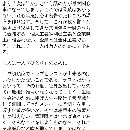
より「次は誰か」という話の方が最大関心
事になってしまう。これでは業績はあがら
ない。疑心暗鬼は必ず密告やたれこみの温
床を作り出す。そして、これが孜々営々と
築き上げ継承してきた共同体を一瞬のうち
に破壊する。個人主義や利己主義と企業風
土は相容れない。企業とは全体主義であ
る。それこそ「一人は万人のために」であ
る。
万人は一人（ひとり）のために
成績順位でトップとラストが出来るのは
いたしかたないことである。ラストだから
といって、その都度、社外放出していたの
では最後は誰もいなくなってしまう。生涯
を会社のために捧げ人生を賭けて管理職と
して奮闘してきたメンバーに首切りを申し
渡す企業が多いが、それは愚策中の愚策と
しか思えない。管理職とはいわば旗本であ
る。そんなことをしようものなら、それこ
そ忠誠心など吹き飛んでしまうではない