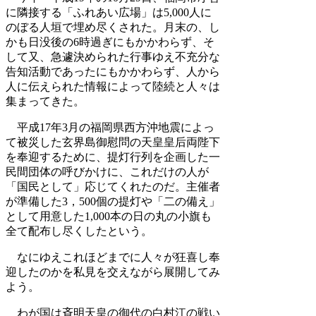
に隣接する「ふれあい広場」は5,000人に
のぼる人垣で埋め尽くされた。月末の、し
かも日没後の6時過ぎにもかかわらず、そ
して又、急遽決められた行事ゆえ不充分な
告知活動であったにもかかわらず、人から
人に伝えられた情報によって陸続と人々は
集まってきた。
平成17年3月の福岡県西方沖地震によっ
て被災した玄界島御慰問の天皇皇后両陛下
を奉迎するために、提灯行列を企画した一
民間団体の呼びかけに、これだけの人が
「国民として」応じてくれたのだ。主催者
が準備した3，500個の提灯や「二の備え」
として用意した1,000本の日の丸の小旗も
全て配布し尽くしたという。
なにゆえこれほどまでに人々が狂喜し奉
迎したのかを私見を交えながら展開してみ
よう。
わが国は斉明天皇の御代の白村江の戦い