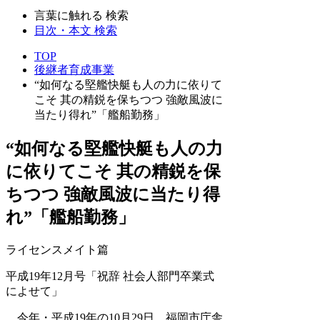
言葉に触れる 検索
目次・本文 検索
TOP
後継者育成事業
“如何なる堅艦快艇も人の力に依りて
こそ 其の精鋭を保ちつつ 強敵風波に
当たり得れ”「艦船勤務」
“如何なる堅艦快艇も人の力
に依りてこそ 其の精鋭を保
ちつつ 強敵風波に当たり得
れ”「艦船勤務」
ライセンスメイト篇
平成19年12月号「祝辞 社会人部門卒業式
によせて」
今年・平成19年の10月29日、福岡市庁舎