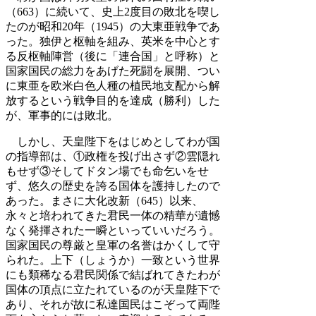
（663）に続いて、史上2度目の敗北を喫し
たのが昭和20年（1945）の大東亜戦争であ
った。独伊と枢軸を組み、英米を中心とす
る反枢軸陣営（後に「連合国」と呼称）と
国家国民の総力をあげた死闘を展開、つい
に東亜を欧米白色人種の植民地支配から解
放するという戦争目的を達成（勝利）した
が、軍事的には敗北。
しかし、天皇陛下をはじめとしてわが国
の指導部は、①政権を投げ出さず②雲隠れ
もせず③そしてドタン場でも命乞いをせ
ず、悠久の歴史を誇る国体を護持したので
あった。まさに大化改新（645）以来、
永々と培われてきた君民一体の精華が遺憾
なく発揮された一瞬といっていいだろう。
国家国民の尊厳と皇軍の名誉はかくして守
られた。上下（しょうか）一致という世界
にも類稀なる君民関係で結ばれてきたわが
国体の頂点に立たれているのが天皇陛下で
あり、それが故に私達国民はこぞって両陛