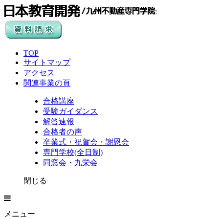
TOP
サイトマップ
アクセス
関連事業の頁
合格講座
受験ガイダンス
解答速報
合格者の声
卒業式・祝賀会・謝恩会
専門学校(全日制)
同窓会・九栄会
閉じる
メニュー