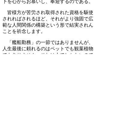
下を心からお慕いし、奉迎するのである。
皆様方が苦労され取得された資格を駆使
されればされるほど、それがより強固で広
範な人間関係の構築という形で結実されん
ことを祈念します。
「艦船勤務」の一節ではありませんが、
人生最後に頼れるのはペットでも観葉植物
でもありません。それは人でしかないので
す。
それだけに人との出会いを大切にされ、
自らは①投げない②逃げない③命乞いをし
ない、の心掛けをもって国家と業界、そし
て学校と家門の名誉を守っていって下さ
い。
必ずや多勢の皆様のご支持・ご支援を受
けられるようになるはずです。
本日の門出をお祝いし、餞の言葉といた
します。