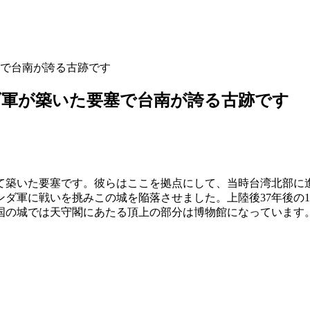
で台南が誇る古跡です
ダ軍が築いた要塞で台南が誇る古跡です
して築いた要塞です。彼らはここを拠点にして、当時台湾北部
ダ軍に戦いを挑みこの城を陥落させました。上陸後37年後の1
国の城では天守閣にあたる頂上の部分は博物館になっています