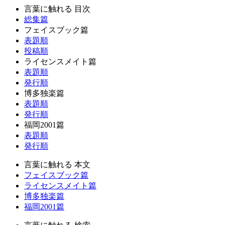
言葉に触れる 目次
総集篇
フェイスブック篇
表題順
投稿順
ライセンスメイト篇
表題順
発行順
博多独楽篇
表題順
発行順
福岡2001篇
表題順
発行順
言葉に触れる 本文
フェイスブック篇
ライセンスメイト篇
博多独楽篇
福岡2001篇