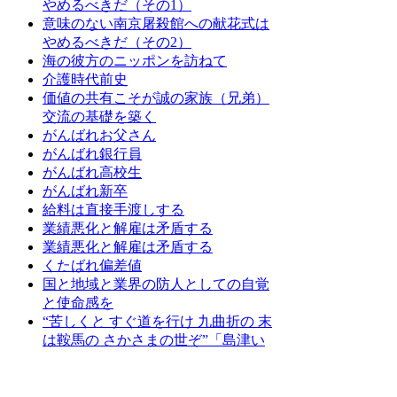
やめるべきだ（その1）
意味のない南京屠殺館への献花式は
やめるべきだ（その2）
海の彼方のニッポンを訪ねて
介護時代前史
価値の共有こそが誠の家族（兄弟）
交流の基礎を築く
がんばれお父さん
がんばれ銀行員
がんばれ高校生
がんばれ新卒
給料は直接手渡しする
業績悪化と解雇は矛盾する
業績悪化と解雇は矛盾する
くたばれ偏差値
国と地域と業界の防人としての自覚
と使命感を
“苦しくと すぐ道を行け 九曲折の 末
は鞍馬の さかさまの世ぞ”「島津い
ろは歌」
軍歌で職場を清掃する