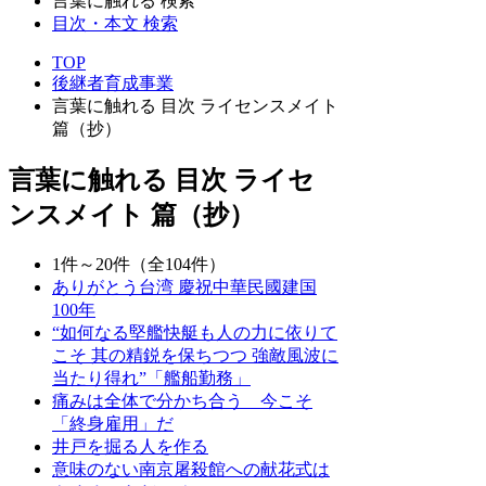
言葉に触れる 検索
目次・本文 検索
TOP
後継者育成事業
言葉に触れる 目次 ライセンスメイト
篇（抄）
言葉に触れる 目次 ライセ
ンスメイト 篇（抄）
1件～20件（全104件）
ありがとう台湾 慶祝中華民國建国
100年
“如何なる堅艦快艇も人の力に依りて
こそ 其の精鋭を保ちつつ 強敵風波に
当たり得れ”「艦船勤務」
痛みは全体で分かち合う 今こそ
「終身雇用」だ
井戸を掘る人を作る
意味のない南京屠殺館への献花式は