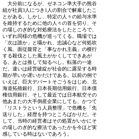
大分前になるが、ゼネコン準大手の熊谷
組が社員3人につき1人の割合で解雇したこ
とがある。しかし、特定の人々の給与水準
を維持するために他の人々の首を切り、そ
の場しのぎ的な対処療法をしたところで、
いずれ同様の危機が巡ってくる。職場では
「次は誰か」と囁かれ、忠誠心など何処吹
く風、面従腹背と「事なかれ主義」の横行
する殺伐とした風土がかくしてできあが
る。あとは推して知るべし。転落の一途
だ。違いは経営破綻が社会的に露呈する時
期が早いか遅いかだけである。以前の例で
いえば、巨大デパートそごうをはじめ、北
海道拓殖銀行、日本長期信用銀行、日本債
権信用銀行、そして最近では日本航空その
他あまたの大手倒産企業にしても、かつて
「リストラという人員整理」で危機を「先
送りした」経歴を持つところばかりだ。そ
して、当時の経営者はその処置がいかにそ
の場しのぎ的な療法であったかを今ほど実
感している時はないであろう。