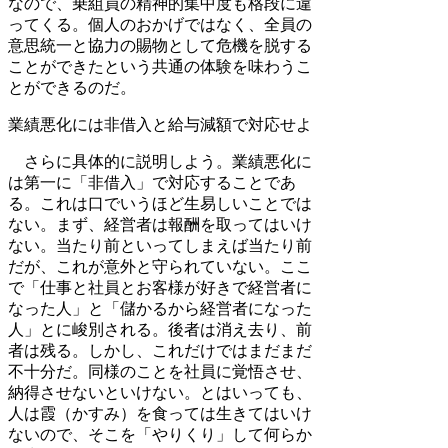
なので、乗組員の精神的集中度も格段に違
ってくる。個人のおかげではなく、全員の
意思統一と協力の賜物として危機を脱する
ことができたという共通の体験を味わうこ
とができるのだ。
業績悪化には非借入と給与減額で対応せよ
さらに具体的に説明しよう。業績悪化に
は第一に「非借入」で対応することであ
る。これは口でいうほど生易しいことでは
ない。まず、経営者は報酬を取ってはいけ
ない。当たり前といってしまえば当たり前
だが、これが意外と守られていない。ここ
で「仕事と社員とお客様が好きで経営者に
なった人」と「儲かるから経営者になった
人」とに峻別される。後者は消え去り、前
者は残る。しかし、これだけではまだまだ
不十分だ。同様のことを社員に覚悟させ、
納得させないといけない。とはいっても、
人は霞（かすみ）を食っては生きてはいけ
ないので、そこを「やりくり」して何らか