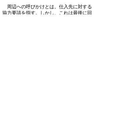
周辺への呼びかけとは、仕入先に対する
協力要請を指す。しかし、これは最後に回
すべきだろう。なぜなら安易に矛盾を周囲
に押し付けて自助努力しない企業があまり
にも多いからだ。相手方に協力を要請する
場合は、まず己自身が八方手を尽くすこと
が前提である。自らが血を流す覚悟と実践
なしに他人に出血を強要するなど論外とい
うほかはない。
共同体の建設こそを最上位に
企業とは一つの運命共同体だ。業績悪化
などという理由で解雇していたのでは存在
意義がないはず。自分の給料が下がったか
らといって、妻や子と縁を切る夫や親がい
るだろうか。下がった給料のもとで一家が
共に耐え忍び、次なる飛躍の時まで頑張る
しかないではないか。これが「共同体」と
いうものだ。