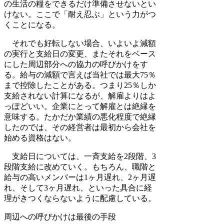
の生活の糧をできるだけ準備させないとい
けない。ここで「耐え忍ぶ」という力がつ
くことになる。
それでも好転しない場合、いよいよ減額
の実行と支給日の変更、またそれをベース
にした周辺部分への協力の呼びかけをす
る。給与の減額で言えば当社では最大75％
まで控除したことがある。つまり25％しか
支給されない計算になるが、解雇よりはよ
っぽどいい。企業にとって解雇とは絶縁を
意味する。たかだか業績の悪化程度で絶縁
したのでは、その経営者は最初から会社を
始める資格はない。
支給日については、一斉支給を2段階、3
段階支給に改めていく。もちろん、職階と
給与の高いメンバーは1ヶ月遅れ、2ヶ月遅
れ、そして3ヶ月遅れ、といった具合に経
理がきつくならないように配慮している。
周辺への呼びかけは最後の手段