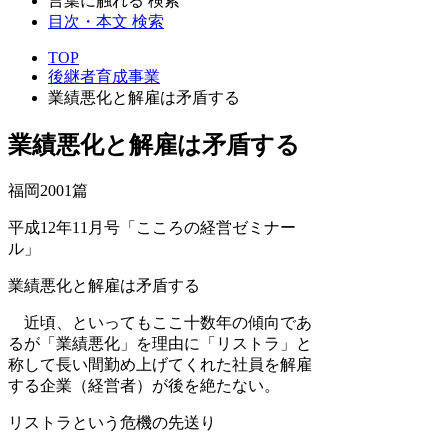
言葉に触れる 検索
目次・本文 検索
TOP
後継者育成事業
業績悪化と解雇は矛盾する
業績悪化と解雇は矛盾する
福岡2001篇
平成12年11月号「こころの経営ゼミナー
ル」
業績悪化と解雇は矛盾する
近頃、といってもここ十数年の傾向であ
るが「業績悪化」を理由に「リストラ」と
称して長い間勤め上げてくれた社員を解雇
する企業（経営者）が後を絶たない。
リストラという危機の先送り