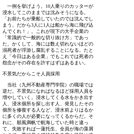
一例を挙げよう。10人乗りのカッターが
浸水してこのままでは沈みそうになる。
「お前たちが乗船していたのでは沈んでし
まう。だから3人に1人は船から海に飛び込
んでくれ！」。これが現下の大手企業の
「常識的で一般的な切り抜け方」であっ
た。かくして、海には数え切れないほどの
溺死者が浮游し腐乱することになる。たと
え「今日はある企業」でもこれでは死者の
怨念がその存在を許すはずはあるまい。
不景気だからこそ人員採用
当社（九州不動産専門学院）の職場では
逆だ。不景気になればなるほど採用人員を
増やしていく。浸水してくる水をかき出す
人、浸水個所を探し出す人、発見したその
個所を修復する人など、浸水前よりはるか
に多くの人が必要になってくるからだ。そ
れに、順風満帆で航海していた時と違っ
て、失敗すれば一蓮托生、全員が海の藻屑