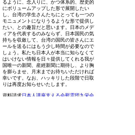
るように、念入りに、かつ体系的、歴史的
にボリュームアップした形で展開したい
し、台湾の学生さんたちにとっても一つの
モニュメントになりうるような形で提供し
たい、との趣旨だと思います。日本のメデ
ィアを代表するのみならず、日本国民の気
持ちを収斂して、台湾の国民の皆さんにエ
ールを送るにはもう少し時間が必要なので
しょう。私たち日本人が本当に知らなくて
はいけない情報を日々提供してくれる我が
国唯一の新聞、産經新聞に期待し、より胸
を膨らませ、月末までお待ちいただければ
幸いです。なお、ハッキリした段階で日取
りは再度お知らせいたします。
資料請求
日本人講座
支える会
慰霊団
九栄会
学院グループ
言葉に触れる 目次
総集篇
フェイスブック篇