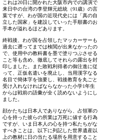
これは20日に開かれた大阪市内での講演で
来日中の台湾の李登輝元総統（91歳）の言
葉ですが、わが国の近現代史には「真の自
立した国家」を建設していった手順書のお
手本が溢れるほどあります。
終戦後、わが国を占領したマッカーサーも
過去に遡ってまでは検閲が出来なかったの
で、使用中の教科書を墨で塗りつぶさせる
こと等も含め、徹底してそれらの露出を封
印しました。また敗戦利得者の御注進に従
って、正仮名遣いを廃止し、当用漢字なる
名目で簡体字を強要し、戦後教育を丸ごと
受け入れなければならなかった小学1年生
からは戦前の語彙が全く読めないようにし
ました。
顔かたちは日本人でありながら、占領軍の
心を持った彼らの所業は万死に値する行為
ですが、いま日本人の心を持つ私たちがな
すべきことは、以下に列記した世界遺産以
上の教材に日の当たる場所を用意すること