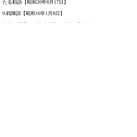
たる勅語【昭和20年8月17日】
9.戦陣訓【昭和16年1月8日】
外敵を撃退し、神武建国の精神で明治を作
った薩摩武士団の思想的源流も合わせて暗
誦しましょう。また明治の先輩は支那人の
思考にも通暁していました。
10.島津日新公いろは歌【島津家第16代当
主である日新斉忠良公の作】
11.孫子【支那春秋時代の思想家孫武の作
とされる兵法書】
http://www.l-mate.net/idea/material1.php
資料請求
日本人講座
支える会
慰霊団
九栄会
学院グループ
言葉に触れる 目次
総集篇