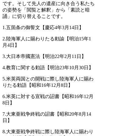
です。そして先人の遺産に向き合う私たち
の姿勢を「閲覧と解釈」から「素読と暗
誦」に切り替えることです。
1.五箇条の御誓文【慶応4年3月14日】
2.陸海軍人に賜わりたる勅諭【明治15年1
月4日】
3.大日本帝國憲法【明治22年2月11日】
4.教育に関する勅語【明治23年10月30日】
5.米英両国との開戦に際し陸海軍人に賜わ
りたる勅語【昭和16年12月8日】
6.米英に対する宣戦の詔書【昭和16年12月
8日】
7.大東亜戦争終戦の詔書【昭和20年8月14
日】
8.大東亜戦争終戦に際し陸海軍人に賜わり