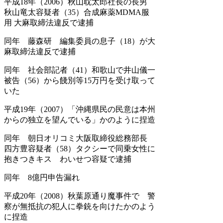
平成18年（2006）秋山耽太郎社長の長男
秋山竜太容疑者（35）合成麻薬MDMA服
用 大麻取締法違反で逮捕
同年 藤森研 編集委員の息子（18）が大
麻取締法違反で逮捕
同年 社会部記者（41）和歌山で井山儀一
被告（56）から餞別等15万円を受け取って
いた
平成19年（2007）「沖縄県民の民意は本州
からの独立を望んでいる」かのように捏造
同年 朝日オリコミ大阪取締役総務部長
四方豊容疑者（58）タクシーで同乗女性に
抱きつきキス わいせつ容疑で逮捕
同年 8億円申告漏れ
平成20年（2008）秋葉原通り魔事件で 警
察が無抵抗の犯人に拳銃を向けたかのよう
に捏造