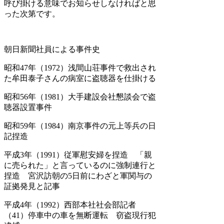
呼び掛ける意味でお知らせしなければと思
った次第です。
朝日新聞社員による事件史
昭和47年（1972）浅間山荘事件で救出され
た牟田泰子さんの病室に盗聴器を仕掛ける
昭和56年（1981）大手建設会社懇談会で盗
聴器設置事件
昭和59年（1984）南京事件の元上等兵の日
記捏造
平成3年（1991）従軍慰安婦を捏造 「親
に売られた」と言っているのに強制連行と
捏造 宮沢訪朝の5日前にわざと軍関与の
証拠発見と記事
平成4年（1992）西部本社社会部記者
（41）停車中の車を無断運転 窃盗現行犯