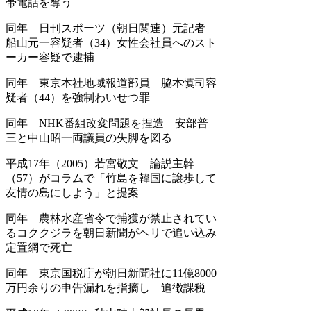
帯電話を奪う
同年 日刊スポーツ（朝日関連）元記者
船山元一容疑者（34）女性会社員へのスト
ーカー容疑で逮捕
同年 東京本社地域報道部員 脇本慎司容
疑者（44）を強制わいせつ罪
同年 NHK番組改変問題を捏造 安部普
三と中山昭一両議員の失脚を図る
平成17年（2005）若宮敬文 論説主幹
（57）がコラムで「竹島を韓国に譲歩して
友情の島にしよう」と提案
同年 農林水産省令で捕獲が禁止されてい
るコククジラを朝日新聞がヘリで追い込み
定置網で死亡
同年 東京国税庁が朝日新聞社に11億8000
万円余りの申告漏れを指摘し 追徴課税