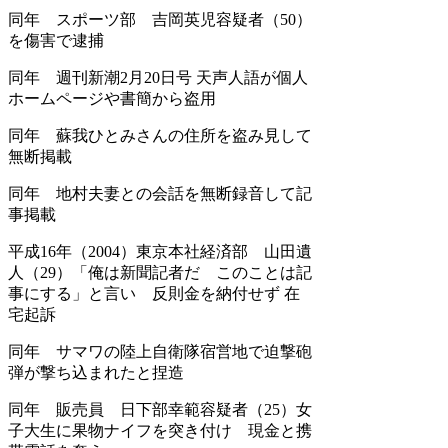
同年 スポーツ部 吉岡英児容疑者（50）
を傷害で逮捕
同年 週刊新潮2月20日号 天声人語が個人
ホームページや書簡から盗用
同年 蘇我ひとみさんの住所を盗み見して
無断掲載
同年 地村夫妻との会話を無断録音して記
事掲載
平成16年（2004）東京本社経済部 山田遺
人（29）「俺は新聞記者だ このことは記
事にする」と言い 反則金を納付せず 在
宅起訴
同年 サマワの陸上自衛隊宿営地で迫撃砲
弾が撃ち込まれたと捏造
同年 販売員 日下部幸範容疑者（25）女
子大生に果物ナイフを突き付け 現金と携