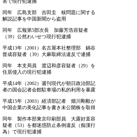
害で現行犯逮捕
同年 広島支部 吉田圭 核問題に関する
解説記事を中国新聞から盗用
同年 広報第5部次長 加藤芳浩容疑者
（39）公然わいせつ現行犯逮捕
平成13年（2001）名古屋本社整理部 鍋谷
督成容疑者（39）大麻取締法違反で逮捕
同年 本支局員 渡辺和彦容疑者（29）を
住居侵入の現行犯逮捕
平成14年（2002）週刊現代が朝日政治部記
者の国会記者会館駐車場の私的利用を暴露
平成15年（2003）経済部記者 畑川剛毅が
中国企業の美化記事を書き未公開株を取得
同年 製作本部東京印刷部員 大露好直容
疑者（53）を都迷惑防止条例違反（痴漢行
為）で現行犯逮捕