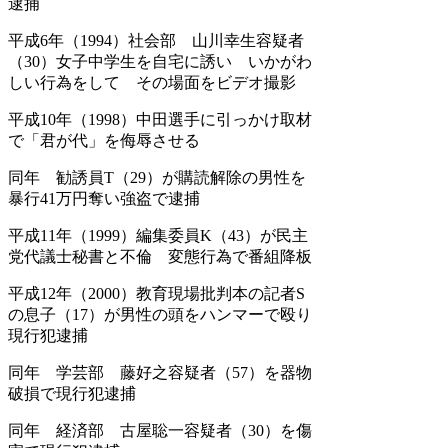
逮捕
平成6年（1994）社会部 山川幸生容疑者
（30）女子中学生を自宅に誘い いかがわ
しい行為をして その場面をビデオ撮影
平成10年（1998）中田選手に引っかけ取材
で「君が代」を侮辱させる
同年 勧誘員T（29）が購読解除の男性を
暴行41万円奪い強盗で逮捕
平成11年（1999）編集委員K（43）が民主
党代議士秘書と不倫 変態行為で番組降板
平成12年（2000）教育現場批判本の記者S
の息子（17）が男性の頭をハンマーで殴り
現行犯逮捕
同年 学芸部 藤好之容疑者（57）を器物
破損で現行犯逮捕
同年 経済部 古屋聡一容疑者（30）を傷