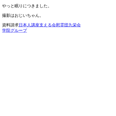
やっと眠りにつきました。
撮影はおじいちゃん。
資料請求
日本人講座
支える会
慰霊団
九栄会
学院グループ
言葉に触れる 目次
総集篇
フェイスブック篇
表題順
投稿順
ライセンスメイト篇
表題順
発行順
博多独楽篇
表題順
発行順
福岡2001篇
表題順
発行順