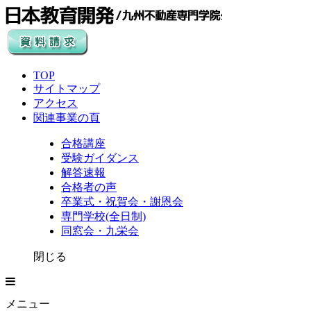
TOP
サイトマップ
アクセス
関連事業の頁
合格講座
受験ガイダンス
解答速報
合格者の声
卒業式・祝賀会・謝恩会
専門学校(全日制)
同窓会・九栄会
閉じる
メニュー