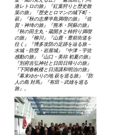
港レトロの旅』『紅葉狩りと歴史散
策の旅』『歴史とロマンの城下町・
萩』『秋の志摩半島満喫の旅』『佐
賀・神埼の旅』『熊本・阿蘇の旅』
『秋の田主丸・蔵開きと柿狩り満喫
の旅』『柳川』『山鹿・豊前街道を
往く』『博多攻防の足跡を辿る旅－
水城・防塁・岩屋城』『中津・宇佐
感動の旅』『山口・美祢 初夏の旅』
『別府吉弘神社と日田日帰りの旅』
『下関春帆楼と日清講和明治の旅』
『幕末ゆかりの地 萩を巡る旅』『防
人の島 対馬』『有田・武雄を巡る
旅』。