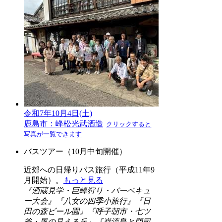
令和7年10月4日(土)
鹿島市：峰松光武酒造
クリックすると
写真が一覧できます
バスツアー（10月中旬開催）
近郊への日帰りバス旅行（平成11年9
月開始）。
もっと見る
『酒蔵見学・巨峰狩り・バーベキュ
ー大会』『八女の四季小旅行』『日
田の森ビール園』『呼子朝市・七ツ
釜・風の見える丘』『巌流島と門司