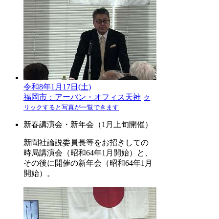
令和8年1月17日(土)
福岡市：アーバン・オフィス天神
ク
リックすると写真が一覧できます
新春講演会・新年会（1月上旬開催）
新聞社論説委員長等をお招きしての
時局講演会（昭和64年1月開始）と、
その後に開催の新年会（昭和64年1月
開始）。