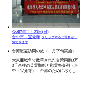
令和7年11月23日(日)
台中市：宝覚寺
クリックすると写真が一
覧できます
台湾慰霊訪問の旅（11月下旬実施）
大東亜戦争で散華された台湾同胞3万
3千余柱の英霊顕彰と慰霊祭参列（台
中・宝覚寺）、台湾のために尽くし
た日本人が神様として祀られている
各地の神社を含む日本統治時代ゆか
りの地の見学や参拝、現地台湾人同
胞との家族交流・兄弟交流等と通常
のツアーでは味わえないタイムトラ
ベル（平成11年3月開始）。