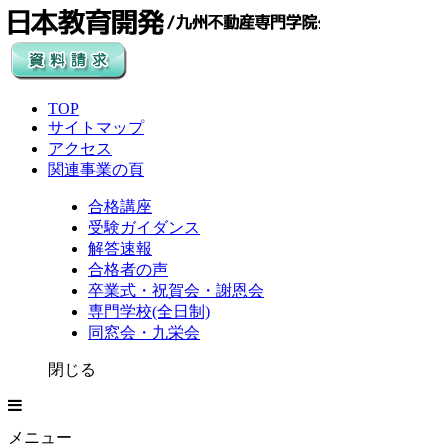
TOP
サイトマップ
アクセス
関連事業の頁
合格講座
受験ガイダンス
解答速報
合格者の声
卒業式・祝賀会・謝恩会
専門学校(全日制)
同窓会・九栄会
閉じる
メニュー