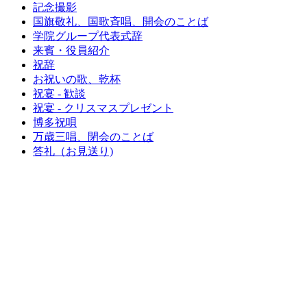
記念撮影
国旗敬礼、国歌斉唱、開会のことば
学院グループ代表式辞
来賓・役員紹介
祝辞
お祝いの歌、乾杯
祝宴 - 歓談
祝宴 - クリスマスプレゼント
博多祝唄
万歳三唱、閉会のことば
答礼（お見送り)
卒業式・祝賀会・謝恩会
令和7年度
令和6年度
令和5年度
令和4年度
令和3年度
令和2年度
ムービー
令和元年度
平成30年度