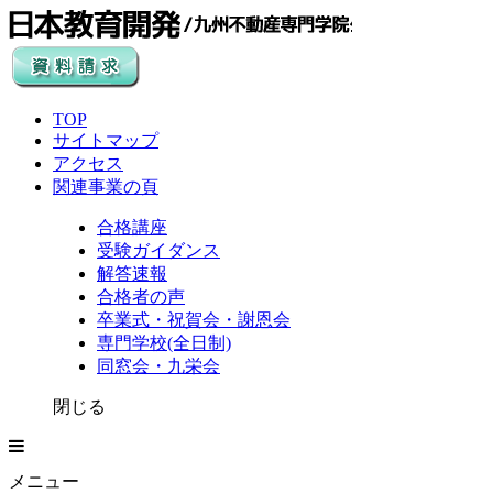
TOP
サイトマップ
アクセス
関連事業の頁
合格講座
受験ガイダンス
解答速報
合格者の声
卒業式・祝賀会・謝恩会
専門学校(全日制)
同窓会・九栄会
閉じる
メニュー