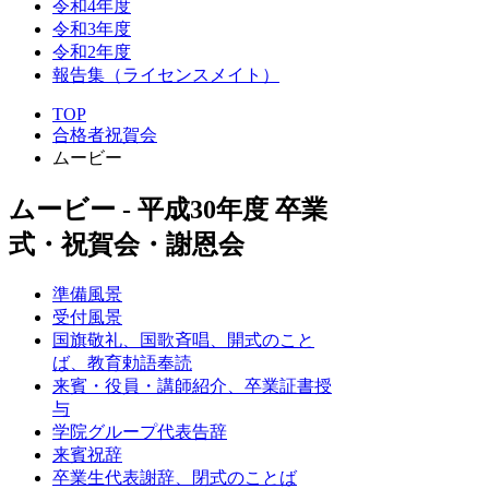
令和4年度
令和3年度
令和2年度
報告集（ライセンスメイト）
TOP
合格者祝賀会
ムービー
ムービー - 平成30年度 卒業
式・祝賀会・謝恩会
準備風景
受付風景
国旗敬礼、国歌斉唱、開式のこと
ば、教育勅語奉読
来賓・役員・講師紹介、卒業証書授
与
学院グループ代表告辞
来賓祝辞
卒業生代表謝辞、閉式のことば