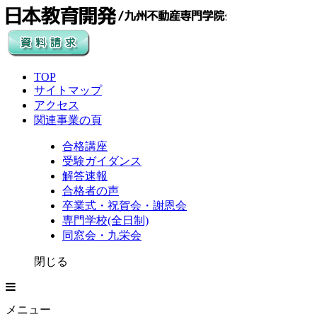
TOP
サイトマップ
アクセス
関連事業の頁
合格講座
受験ガイダンス
解答速報
合格者の声
卒業式・祝賀会・謝恩会
専門学校(全日制)
同窓会・九栄会
閉じる
メニュー