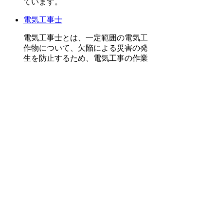
ています。
電気工事士
電気工事士とは、一定範囲の電気工
作物について、欠陥による災害の発
生を防止するため、電気工事の作業
に従事する資格者です。毎年6月から
12月にかけて一般財団法人電気技術
者試験センターによって試験が実施
されています。
電気主任技術者
電気主任技術者とは、電気工作物の
工事、維持及び運用に関する保安の
監督をするための資格者です。毎年9
月から11月にかけて一般財団法人電
気技術者試験センターによって試験
が実施されています。
消防設備士