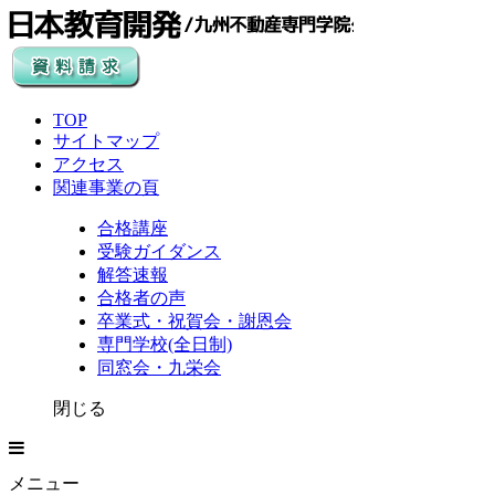
TOP
サイトマップ
アクセス
関連事業の頁
合格講座
受験ガイダンス
解答速報
合格者の声
卒業式・祝賀会・謝恩会
専門学校(全日制)
同窓会・九栄会
閉じる
メニュー