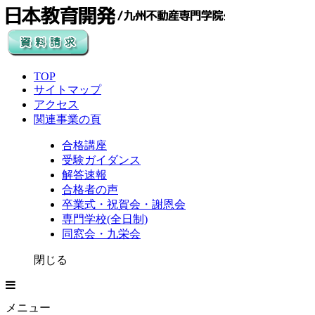
TOP
サイトマップ
アクセス
関連事業の頁
合格講座
受験ガイダンス
解答速報
合格者の声
卒業式・祝賀会・謝恩会
専門学校(全日制)
同窓会・九栄会
閉じる
メニュー