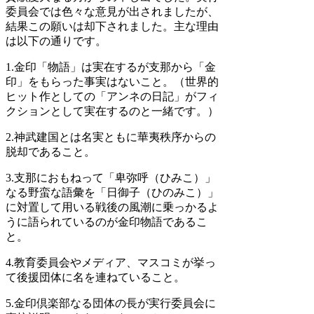
委員会では色々な意見が出されましたが、
結果この願いは却下されました。主な理由
は以下の通りです。
1.金印「物語」は実在するが支那から「金
印」をもらった事実はないこと。（世界的
ヒット作としての「アンネの日記」がフィ
クションとして実在するのと一緒です。）
2.神武建国とは名実ともに華夷秩序からの
脱却であること。
3.支那におもねって「卑弥呼（ひみこ）」
なる野蛮な語彙を「日御子（ひのみこ）」
に対置して用いる戦後の風潮に乗っかるよ
うに語られているのが金印物語であるこ
と。
4.教育委員会やメディア、マスコミが挙っ
て後援団体に名を連ねていること。
5.金印倶楽部なる団体の長が実行委員会に