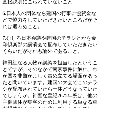
直接説明にこられていないこと。
6.日本人の団体なら建国の行事に協賛金な
どで協力をしていただきたいところだがそ
れは適わぬこと。
7.むしろ日本会議や建国のチラシとかを金
印倶楽部の講演会で配布していただきたい
くらいだがそれも論外であること。
神田紅なる人物が講談を担当したというこ
とですが、そのなかで南京事件に触れ、わ
が国を非難がましく責め立てる場面があっ
たと聞いています。建国の大会でこのチラ
シが配布されていたら一体どうなっていた
でしょうか。神聖な皇紀2675年祭は、他の
主催団体が集客のために利用する単なる草
刈場的なイベントと化していたことでしょ
う。平成11年2月11日から17年の長きに亘
って主催してきた私たちの信用も地に堕ち
たと思われます。落とし穴はいたるところ
に用意され準備されているということ、そ