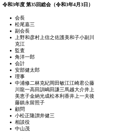
令和3年度 第35回総会（令和3年4月3日）
会長
松尾嘉三
副会長
上野和彦
村上信之
佐護美和子
小副川
克江
監査
角洋一郎
会計
安部健太郎
理事
中浦修二
林克紀
岡田敏江
江崎君公
藤
川龍一
高田訓
嶋田謙三
馬越大介
井上
美恵子
金納光成
松本利香
井上一夫
後
藤鎮
永留照子
顧問
小松正隆
讃井健三
相談役
中山茂