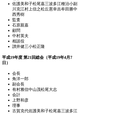
佐護美和子
松尾嘉三
波多江種治
小副
川克江
村上信之
松丘憲幸
吉牟田勝
中
西秀樹
監査
石原親嘉
顧問
中村英夫
相談役
讃井健三
小松正隆
平成19年度 第21回総会（平成19年4月7
日）
会長
角洋一郎
副会長
有村雅信
中山茂
松尾大志
会計
上野和彦
理事
古賀克代
佐護美和子
松尾嘉三
波多江