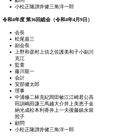
顧問
小松正隆
讃井健三
角洋一郎
令和4年度 第36回総会（令和4年4月9日）
会長
松尾嘉三
副会長
上野和彦
村上信之
佐護美和子
小副川
克江
監査
藤川龍一
会計
安部健太郎
理事
中浦修二
林克紀
岡田敏江
江崎君公
高
田訓
嶋田謙三
馬越大介
井上美恵子
金
納光成
松本利香
井上一夫
後藤鎮
永留
照子
顧問
小松正隆
讃井健三
角洋一郎