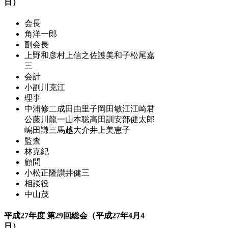
日）
会長
角洋一郎
副会長
上野和彦
村上信之
佐護美和子
松尾嘉
三
会計
小副川克江
理事
中浦修二
成田由里子
岡田敏江
江崎君
公
藤川龍一
山本聡
高田訓
安部健太郎
嶋田謙三
馬越大介
井上美恵子
監査
林克紀
顧問
小松正隆
讃井健三
相談役
中山茂
平成27年度 第29回総会（平成27年4月4
日）