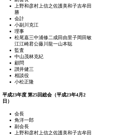
上野和彦
村上信之
佐護美和子
吉牟田
勝
会計
小副川克江
理事
松尾嘉三
中浦修二
成田由里子
岡田敏
江
江崎君公
藤川龍一
山本聡
監査
中山茂
林克紀
顧問
讃井健三
相談役
小松正隆
平成23年度 第25回総会（平成23年4月2
日）
会長
角洋一郎
副会長
上野和彦
村上信之
佐護美和子
吉牟田