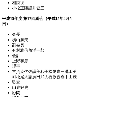
相談役
小松正隆
讃井健三
平成15年度 第17回総会（平成15年4月5
日）
会長
横山勝美
副会長
有村雅信
角洋一郎
会計
上野和彦
理事
古賀克代
佐護美和子
松尾嘉三
溝田英
司
松尾大志
廣田武夫
石原親嘉
中山茂
監査
山鹿好史
顧問
讃井健三
相談役
小松正隆