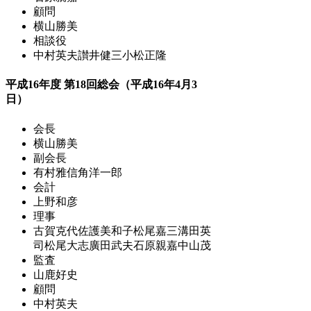
顧問
横山勝美
相談役
中村英夫
讃井健三
小松正隆
平成16年度 第18回総会（平成16年4月3
日）
会長
横山勝美
副会長
有村雅信
角洋一郎
会計
上野和彦
理事
古賀克代
佐護美和子
松尾嘉三
溝田英
司
松尾大志
廣田武夫
石原親嘉
中山茂
監査
山鹿好史
顧問
中村英夫