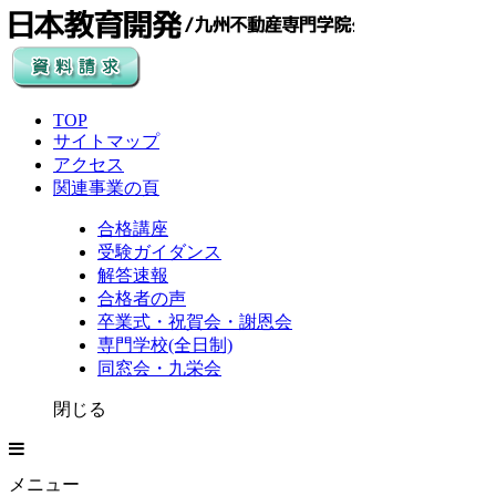
TOP
サイトマップ
アクセス
関連事業の頁
合格講座
受験ガイダンス
解答速報
合格者の声
卒業式・祝賀会・謝恩会
専門学校(全日制)
同窓会・九栄会
閉じる
メニュー