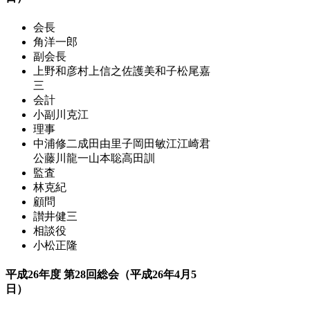
会長
角洋一郎
副会長
上野和彦
村上信之
佐護美和子
松尾嘉
三
会計
小副川克江
理事
中浦修二
成田由里子
岡田敏江
江崎君
公
藤川龍一
山本聡
高田訓
監査
林克紀
顧問
讃井健三
相談役
小松正隆
平成26年度 第28回総会（平成26年4月5
日）