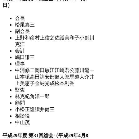
日）
会長
松尾嘉三
副会長
上野和彦
村上信之
佐護美和子
小副川
克江
会計
嶋田謙三
理事
中浦修二
岡田敏江
江崎君公
藤川龍一
山本聡
高田訓
安部健太郎
馬越大介
井
上美恵子
金納光成
松本利香
監査
林克紀
角洋一郎
顧問
小松正隆
讃井健三
相談役
中山茂
平成29年度 第31回総会（平成29年4月8