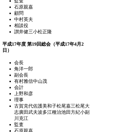
監査
石原親嘉
顧問
中村英夫
相談役
讃井健三
小松正隆
平成17年度 第19回総会（平成17年4月2
日）
会長
角洋一郎
副会長
有村雅信
中山茂
会計
上野和彦
理事
古賀克代
佐護美和子
松尾嘉三
松尾大
志
廣田武夫
波多江種治
池田方紀
小副
川克江
監査
石原親嘉