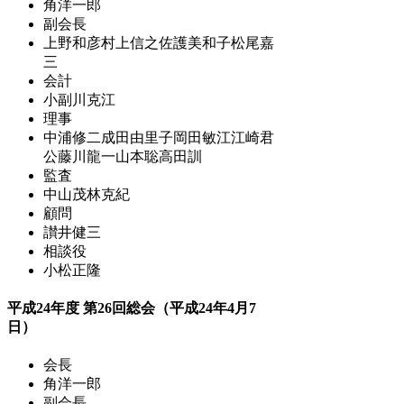
角洋一郎
副会長
上野和彦
村上信之
佐護美和子
松尾嘉
三
会計
小副川克江
理事
中浦修二
成田由里子
岡田敏江
江崎君
公
藤川龍一
山本聡
高田訓
監査
中山茂
林克紀
顧問
讃井健三
相談役
小松正隆
平成24年度 第26回総会（平成24年4月7
日）
会長
角洋一郎
副会長