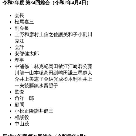
令和2年度 第34回総会（令和2年4月4日）
会長
松尾嘉三
副会長
上野和彦
村上信之
佐護美和子
小副川
克江
会計
安部健太郎
理事
中浦修二
林克紀
岡田敏江
江崎君公
藤
川龍一
山本聡
高田訓
嶋田謙三
馬越大
介
井上美恵子
金納光成
松本利香
井上
一夫
後藤鎮
永留照子
監査
角洋一郎
顧問
小松正隆
讃井健三
相談役
中山茂