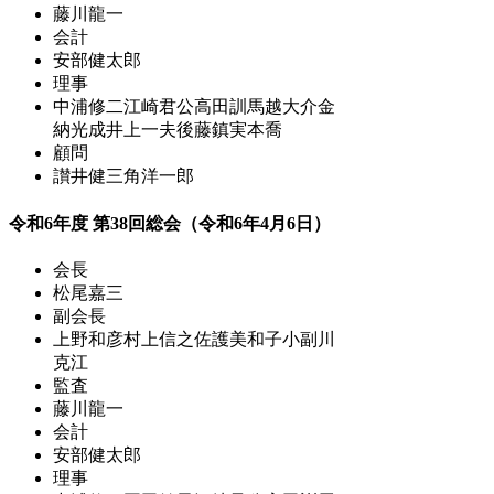
藤川龍一
会計
安部健太郎
理事
中浦修二
江崎君公
高田訓
馬越大介
金
納光成
井上一夫
後藤鎮
実本喬
顧問
讃井健三
角洋一郎
令和6年度 第38回総会（令和6年4月6日）
会長
松尾嘉三
副会長
上野和彦
村上信之
佐護美和子
小副川
克江
監査
藤川龍一
会計
安部健太郎
理事