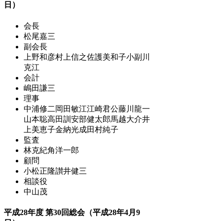
日）
会長
松尾嘉三
副会長
上野和彦
村上信之
佐護美和子
小副川
克江
会計
嶋田謙三
理事
中浦修二
岡田敏江
江崎君公
藤川龍一
山本聡
高田訓
安部健太郎
馬越大介
井
上美恵子
金納光成
田村純子
監査
林克紀
角洋一郎
顧問
小松正隆
讃井健三
相談役
中山茂
平成28年度 第30回総会（平成28年4月9