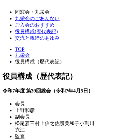
同窓会・九栄会
九栄会のごあんない
ご入会のおすすめ
役員構成(歴代表記)
交流と親睦のあゆみ
TOP
九栄会
役員構成（歴代表記）
役員構成（歴代表記）
令和7年度 第39回総会（令和7年4月5日）
会長
上野和彦
副会長
松尾嘉三
村上信之
佐護美和子
小副川
克江
監査