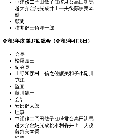
中浦修二
岡田敏子
江崎君公
高田訓
馬
越大介
金納光成
井上一夫
後藤鎮
実本
喬
顧問
讃井健三
角洋一郎
令和5年度 第37回総会（令和5年4月8日）
会長
松尾嘉三
副会長
上野和彦
村上信之
佐護美和子
小副川
克江
監査
藤川龍一
会計
安部健太郎
理事
中浦修二
岡田敏子
江崎君公
高田訓
馬
越大介
金納光成
松本利香
井上一夫
後
藤鎮
実本喬