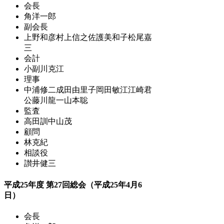
会長
角洋一郎
副会長
上野和彦
村上信之
佐護美和子
松尾嘉
三
会計
小副川克江
理事
中浦修二
成田由里子
岡田敏江
江崎君
公
藤川龍一
山本聡
監査
高田訓
中山茂
顧問
林克紀
相談役
讃井健三
平成25年度 第27回総会（平成25年4月6
日）
会長