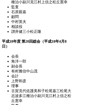
種治
小副川克江
村上信之
松丘憲幸
監査
石原親嘉
顧問
中村英夫
相談役
讃井健三
小松正隆
平成18年度 第20回総会（平成18年4月8
日）
会長
角洋一郎
副会長
有村雅信
中山茂
会計
上野和彦
理事
古賀克代
佐護美和子
松尾嘉三
松尾大
志
波多江種治
小副川克江
村上信之
松
丘憲幸