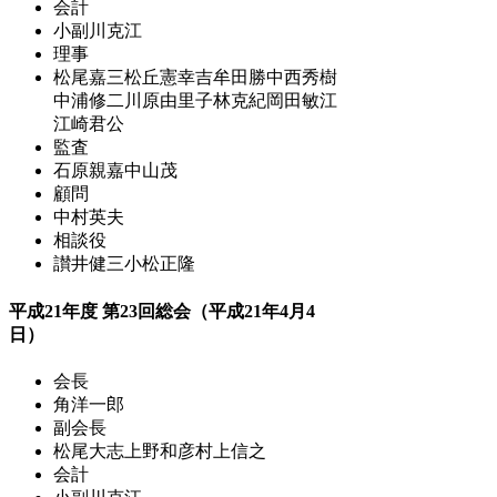
会計
小副川克江
理事
松尾嘉三
松丘憲幸
吉牟田勝
中西秀樹
中浦修二
川原由里子
林克紀
岡田敏江
江崎君公
監査
石原親嘉
中山茂
顧問
中村英夫
相談役
讃井健三
小松正隆
平成21年度 第23回総会（平成21年4月4
日）
会長
角洋一郎
副会長
松尾大志
上野和彦
村上信之
会計