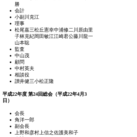
勝
会計
小副川克江
理事
松尾嘉三
松丘憲幸
中浦修二
川原由里
子
林克紀
岡田敏江
江崎君公
藤川龍一
山本聡
監査
中山茂
顧問
中村英夫
相談役
讃井健三
小松正隆
平成22年度 第24回総会（平成22年4月3
日）
会長
角洋一郎
副会長
上野和彦
村上信之
佐護美和子