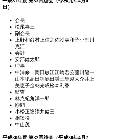
平成31年度 第33回総会（令和元年4月6
日）
会長
松尾嘉三
副会長
上野和彦
村上信之
佐護美和子
小副川
克江
会計
安部健太郎
理事
中浦修二
岡田敏江
江崎君公
藤川龍一
山本聡
高田訓
嶋田謙三
馬越大介
井上
美恵子
金納光成
松本利香
監査
林克紀
角洋一郎
顧問
小松正隆
讃井健三
相談役
中山茂
平成30年度 第32回総会（平成30年4月7