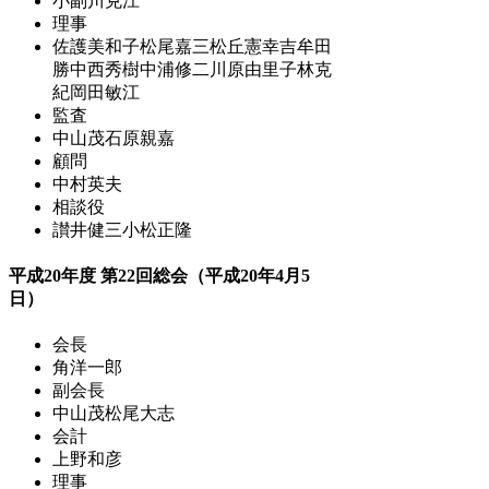
小副川克江
理事
佐護美和子
松尾嘉三
松丘憲幸
吉牟田
勝
中西秀樹
中浦修二
川原由里子
林克
紀
岡田敏江
監査
中山茂
石原親嘉
顧問
中村英夫
相談役
讃井健三
小松正隆
平成20年度 第22回総会（平成20年4月5
日）
会長
角洋一郎
副会長
中山茂
松尾大志
会計
上野和彦
理事