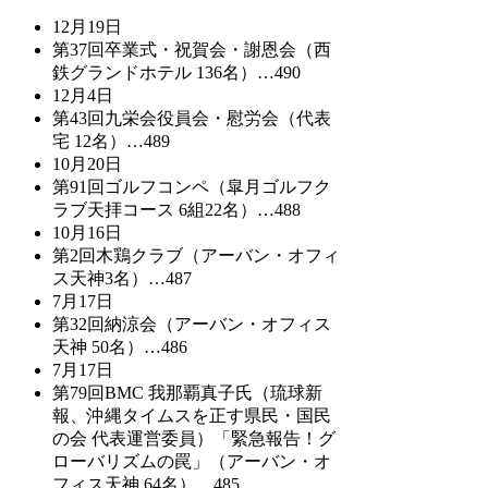
12月19日
第37回卒業式・祝賀会・謝恩会（西
鉄グランドホテル 136名）…490
12月4日
第43回九栄会役員会・慰労会（代表
宅 12名）…489
10月20日
第91回ゴルフコンペ（皐月ゴルフク
ラブ天拝コース 6組22名）…488
10月16日
第2回木鶏クラブ（アーバン・オフィ
ス天神3名）…487
7月17日
第32回納涼会（アーバン・オフィス
天神 50名）…486
7月17日
第79回BMC 我那覇真子氏（琉球新
報、沖縄タイムスを正す県民・国民
の会 代表運営委員）「緊急報告！グ
ローバリズムの罠」（アーバン・オ
フィス天神 64名）…485