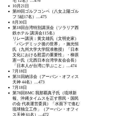
宅 12名）…476
10月21日
第89回ゴルフコンペ（八女上陽ゴル
フ 5組17名）…475
8月30日
第18回台湾特別講演会（ソラリア西
鉄ホテル 講演会115名）
リレー講演：黄文雄氏（文明史家）
「パンデミック後の世界」・施光恒
氏（九州大学大学院准教授）「日本
文化における慰霊の重要性」・柳原
憲一氏（元西日本台湾学友会会長）
「日本人が台湾に学ぶこと」…474
7月18日
第31回納涼会（アーバン・オフィス
天神 44名）…473
7月18日
第78回BMC 我那覇真子氏（琉球新
報、沖縄タイムスを正す県民・国民
の会 代表運営委員）「水面下で進む
琉球独立工作」（アーバン・オフィ
ス天神 61名）…472