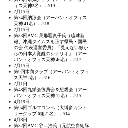
ィス天神2名）…519
7月15日
第34回納涼会（アーバン・オフィス
天神 41名）…518
7月15日
第83回BMC 我那覇真子氏（琉球新
報、沖縄タイムスを正す県民・国民
の会 代表運営委員）「見えない敵か
らの日本人覚醒のシナリオ」（アー
バン・オフィス天神 46名）…517
7月15日
第9回木鶏クラブ（アーバン・オフィ
ス天神2名）…516
7月1日
第48回九栄会役員会＆懇親会（アー
バン・オフィス天神 12名）…515
4月19日
第94回ゴルフコンペ（大博多カント
リークラブ 6組21名）…514
4月8日
第82回BMC 谷口浩氏（元航空自衛隊