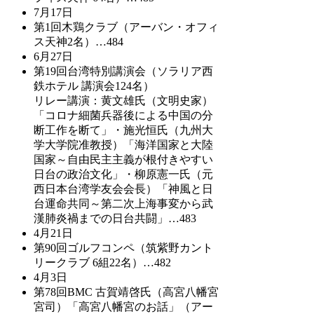
7月17日
第1回木鶏クラブ（アーバン・オフィ
ス天神2名）…484
6月27日
第19回台湾特別講演会（ソラリア西
鉄ホテル 講演会124名）
リレー講演：黄文雄氏（文明史家）
「コロナ細菌兵器後による中国の分
断工作を断て」・施光恒氏（九州大
学大学院准教授）「海洋国家と大陸
国家～自由民主主義が根付きやすい
日台の政治文化」・柳原憲一氏（元
西日本台湾学友会会長）「神風と日
台運命共同～第二次上海事変から武
漢肺炎禍までの日台共闘」…483
4月21日
第90回ゴルフコンペ（筑紫野カント
リークラブ 6組22名）…482
4月3日
第78回BMC 古賀靖啓氏（高宮八幡宮
宮司）「高宮八幡宮のお話」（アー