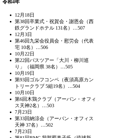
令和4年
12月18日
第38回卒業式・祝賀会・謝恩会（西
鉄グランドホテル 131名）…507
12月3日
第46回九栄会役員会・慰労会（代表
宅 10名）…506
10月22日
第22回バスツアー「大川・柳川巡
り」（福岡県 38名）…505
10月19日
第93回ゴルフコンペ（夜須高原カン
トリークラブ 5組19名）…504
10月10日
第6回木鶏クラブ（アーバン・オフィ
ス天神2名）…503
7月23日
第33回納涼会（アーバン・オフィス
天神 37名）…502
7月23日
第81回BMC 我那覇真子氏（琉球新