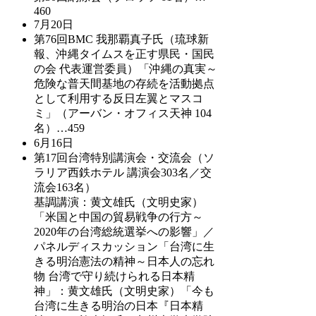
460
7月20日
第76回BMC 我那覇真子氏（琉球新
報、沖縄タイムスを正す県民・国民
の会 代表運営委員）「沖縄の真実～
危険な普天間基地の存続を活動拠点
として利用する反日左翼とマスコ
ミ」（アーバン・オフィス天神 104
名）…459
6月16日
第17回台湾特別講演会・交流会（ソ
ラリア西鉄ホテル 講演会303名／交
流会163名）
基調講演：黄文雄氏（文明史家）
「米国と中国の貿易戦争の行方～
2020年の台湾総統選挙への影響」／
パネルディスカッション「台湾に生
きる明治憲法の精神～日本人の忘れ
物 台湾で守り続けられる日本精
神」：黄文雄氏（文明史家）「今も
台湾に生きる明治の日本『日本精