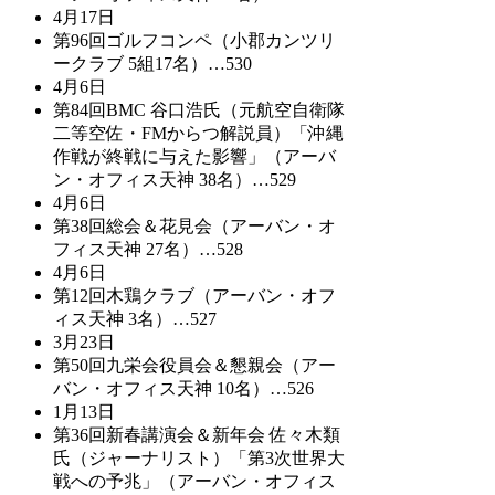
4月17日
第96回ゴルフコンペ（小郡カンツリ
ークラブ 5組17名）…530
4月6日
第84回BMC 谷口浩氏（元航空自衛隊
二等空佐・FMからつ解説員）「沖縄
作戦が終戦に与えた影響」（アーバ
ン・オフィス天神 38名）…529
4月6日
第38回総会＆花見会（アーバン・オ
フィス天神 27名）…528
4月6日
第12回木鶏クラブ（アーバン・オフ
ィス天神 3名）…527
3月23日
第50回九栄会役員会＆懇親会（アー
バン・オフィス天神 10名）…526
1月13日
第36回新春講演会＆新年会 佐々木類
氏（ジャーナリスト）「第3次世界大
戦への予兆」（アーバン・オフィス