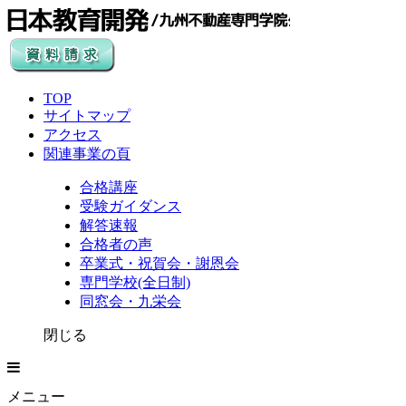
TOP
サイトマップ
アクセス
関連事業の頁
合格講座
受験ガイダンス
解答速報
合格者の声
卒業式・祝賀会・謝恩会
専門学校(全日制)
同窓会・九栄会
閉じる
メニュー