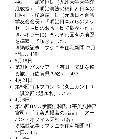
神』」・施光恒氏（九州大学大学院
准教授）「明治憲法の精神と日本の
国柄」・柳原憲一氏（元西日本台湾
学友会会長）「明治日本からのメッ
セージ～島のお陰・島で良かった」
※パネラーにはそれぞれ固有の演題
を準備して頂きました。
※掲載記事：フクニチ住宅新聞 **月
**日…458
5月18日
第21回バスツアー「有田・武雄を巡
る旅」（佐賀県 32名）…457
4月24日
第86回ゴルフコンペ（久山カントリ
ー倶楽部 5組20名）…456
4月6日
第75回BMC 伊藤佳和氏（宇美八幡宮
宮司）「宇美八幡宮のお話」（アー
バン・オフィス天神 51名）
※掲載記事：フクニチ住宅新聞 *月
**日…455
4月6日