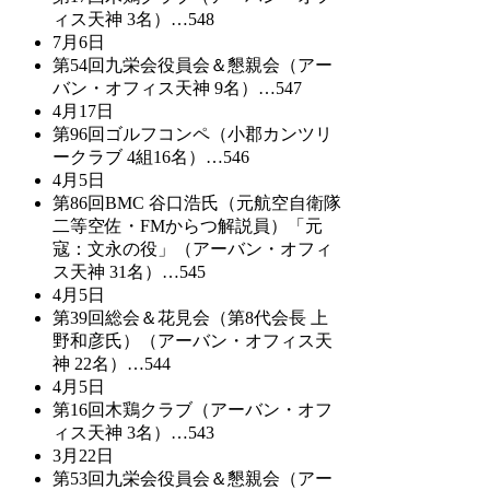
ィス天神 3名）…548
7月6日
第54回九栄会役員会＆懇親会（アー
バン・オフィス天神 9名）…547
4月17日
第96回ゴルフコンペ（小郡カンツリ
ークラブ 4組16名）…546
4月5日
第86回BMC 谷口浩氏（元航空自衛隊
二等空佐・FMからつ解説員）「元
寇：文永の役」（アーバン・オフィ
ス天神 31名）…545
4月5日
第39回総会＆花見会（第8代会長 上
野和彦氏）（アーバン・オフィス天
神 22名）…544
4月5日
第16回木鶏クラブ（アーバン・オフ
ィス天神 3名）…543
3月22日
第53回九栄会役員会＆懇親会（アー