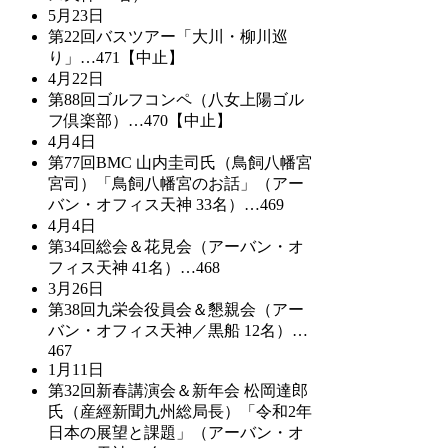
5月23日
第22回バスツアー「大川・柳川巡
り」…471【中止】
4月22日
第88回ゴルフコンペ（八女上陽ゴル
フ倶楽部）…470【中止】
4月4日
第77回BMC 山内圭司氏（鳥飼八幡宮
宮司）「鳥飼八幡宮のお話」（アー
バン・オフィス天神 33名）…469
4月4日
第34回総会＆花見会（アーバン・オ
フィス天神 41名）…468
3月26日
第38回九栄会役員会＆懇親会（アー
バン・オフィス天神／黒船 12名）…
467
1月11日
第32回新春講演会＆新年会 松岡達郎
氏（産經新聞九州総局長）「令和2年
日本の展望と課題」（アーバン・オ