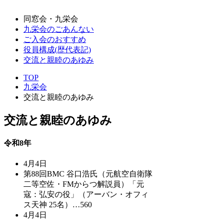
同窓会・九栄会
九栄会のごあんない
ご入会のおすすめ
役員構成(歴代表記)
交流と親睦のあゆみ
TOP
九栄会
交流と親睦のあゆみ
交流と親睦のあゆみ
令和8年
4月4日
第88回BMC 谷口浩氏（元航空自衛隊
二等空佐・FMからつ解説員）「元
寇：弘安の役」（アーバン・オフィ
ス天神 25名）…560
4月4日