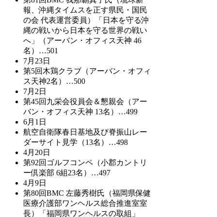
報、沖縄タイムスを正す県民・国民
の会 代表運営委員）「日本を守る沖
縄の戦いから日本を守る世界の戦い
へ」（アーバン・オフィス天神 46
名）…501
7月23日
第5回木鶏クラブ（アーバン・オフィ
ス天神2名）…500
7月2日
第45回九栄会役員会＆懇親会（アー
バン・オフィス天神 13名）…499
6月1日
航空自衛隊春日基地及び脊振山レー
ダーサイト見学（13名）…498
4月20日
第92回ゴルフコンペ（小郡カントリ
ー倶楽部 6組23名）…497
4月9日
第80回BMC 左藤秀樹氏（福岡県保健
医療介護部ワンヘルス総合推進室室
長）「福岡県ワンヘルスの取組」