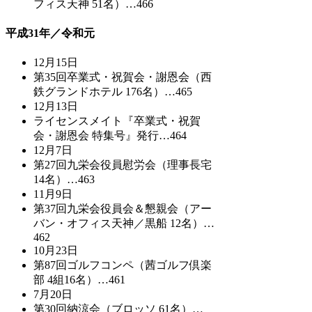
フィス天神 51名）…466
平成31年／令和元
12月15日
第35回卒業式・祝賀会・謝恩会（西
鉄グランドホテル 176名）…465
12月13日
ライセンスメイト『卒業式・祝賀
会・謝恩会 特集号』発行…464
12月7日
第27回九栄会役員慰労会（理事長宅
14名）…463
11月9日
第37回九栄会役員会＆懇親会（アー
バン・オフィス天神／黒船 12名）…
462
10月23日
第87回ゴルフコンペ（茜ゴルフ倶楽
部 4組16名）…461
7月20日
第30回納涼会（ブロッソ 61名）…