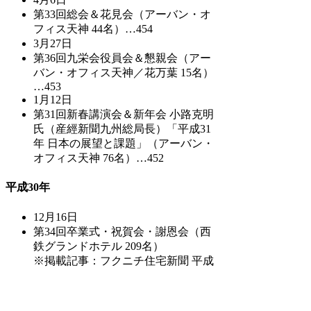
第33回総会＆花見会（アーバン・オ
フィス天神 44名）…454
3月27日
第36回九栄会役員会＆懇親会（アー
バン・オフィス天神／花万葉 15名）
…453
1月12日
第31回新春講演会＆新年会 小路克明
氏（産經新聞九州総局長）「平成31
年 日本の展望と課題」（アーバン・
オフィス天神 76名）…452
平成30年
12月16日
第34回卒業式・祝賀会・謝恩会（西
鉄グランドホテル 209名）
※掲載記事：フクニチ住宅新聞 平成
31年3月29日…451
12月15日
ライセンスメイト『卒業式・祝賀