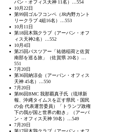
バン・オフィス天神 11名）…554
10月22日
第99回ゴルフコンペ（JR内野カント
リークラブ 4組16名）…553
10月11日
第18回木鶏クラブ（アーバン・オフ
ィス天神2名）…552
10月4日
第25回バスツアー「祐徳稲荷と佐賀
南部を巡る旅」（佐賀県 20名）…
551
7月20日
第36回納涼会（アーバン・オフィス
天神 45名）…550
7月20日
第86回BMC 我那覇真子氏（琉球新
報、沖縄タイムスを正す県民・国民
の会 代表運営委員）「トランプ政権
下の我が国と世界の動き」（アーバ
ン・オフィス天神 59名）…549
7月20日
第17回木鶏クラブ（アーバン・オフ