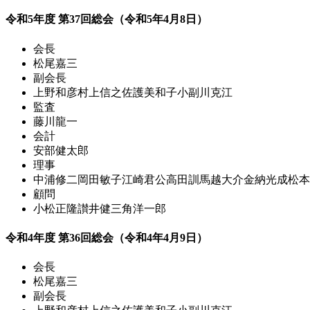
令和5年度 第37回総会（令和5年4月8日）
会長
松尾嘉三
副会長
上野和彦
村上信之
佐護美和子
小副川克江
監査
藤川龍一
会計
安部健太郎
理事
中浦修二
岡田敏子
江崎君公
高田訓
馬越大介
金納光成
松本
顧問
小松正隆
讃井健三
角洋一郎
令和4年度 第36回総会（令和4年4月9日）
会長
松尾嘉三
副会長