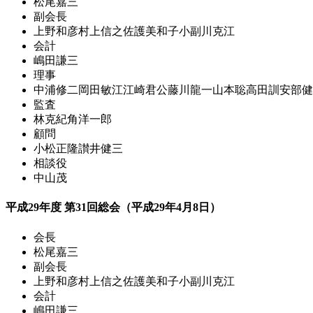
松尾嘉三
副会長
上野和彦
村上信之
佐護美和子
小副川克江
会計
嶋田謙三
理事
中浦修二
岡田敏江
江崎君公
藤川龍一
山本聡
高田訓
安部健
監査
林克紀
角洋一郎
顧問
小松正隆
讃井健三
相談役
中山茂
平成29年度 第31回総会（平成29年4月8日）
会長
松尾嘉三
副会長
上野和彦
村上信之
佐護美和子
小副川克江
会計
嶋田謙三