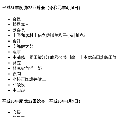
平成31年度 第33回総会（令和元年4月6日）
会長
松尾嘉三
副会長
上野和彦
村上信之
佐護美和子
小副川克江
会計
安部健太郎
理事
中浦修二
岡田敏江
江崎君公
藤川龍一
山本聡
高田訓
嶋田謙
監査
林克紀
角洋一郎
顧問
小松正隆
讃井健三
相談役
中山茂
平成30年度 第32回総会（平成30年4月7日）
会長