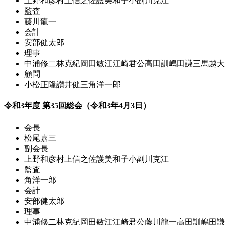
上野和彦
村上信之
佐護美和子
小副川克江
監査
藤川龍一
会計
安部健太郎
理事
中浦修二
林克紀
岡田敏江
江崎君公
高田訓
嶋田謙三
馬越大
顧問
小松正隆
讃井健三
角洋一郎
令和3年度 第35回総会（令和3年4月3日）
会長
松尾嘉三
副会長
上野和彦
村上信之
佐護美和子
小副川克江
監査
角洋一郎
会計
安部健太郎
理事
中浦修二
林克紀
岡田敏江
江崎君公
藤川龍一
高田訓
嶋田謙