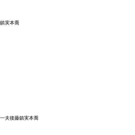
鎮
実本喬
一夫
後藤鎮
実本喬