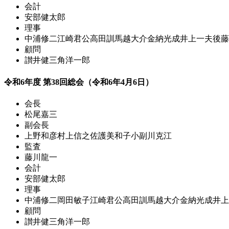
会計
安部健太郎
理事
中浦修二
江崎君公
高田訓
馬越大介
金納光成
井上一夫
後藤
顧問
讃井健三
角洋一郎
令和6年度 第38回総会（令和6年4月6日）
会長
松尾嘉三
副会長
上野和彦
村上信之
佐護美和子
小副川克江
監査
藤川龍一
会計
安部健太郎
理事
中浦修二
岡田敏子
江崎君公
高田訓
馬越大介
金納光成
井上
顧問
讃井健三
角洋一郎