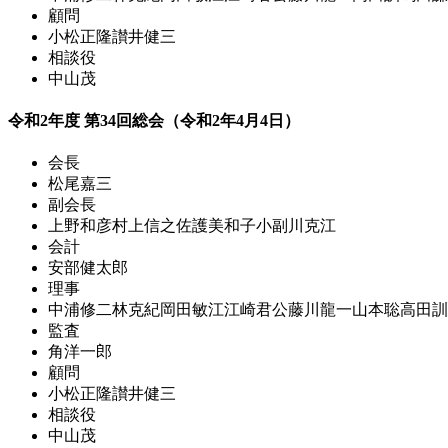
顧問
小松正隆
讃井健三
相談役
中山茂
令和2年度 第34回総会（令和2年4月4日）
会長
松尾嘉三
副会長
上野和彦
村上信之
佐護美和子
小副川克江
会計
安部健太郎
理事
中浦修二
林克紀
岡田敏江
江崎君公
藤川龍一
山本聡
高田訓
監査
角洋一郎
顧問
小松正隆
讃井健三
相談役
中山茂