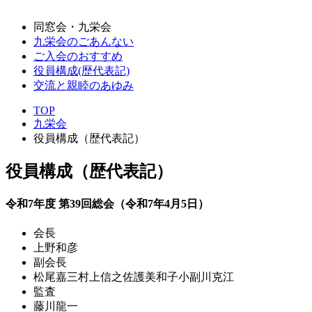
同窓会・九栄会
九栄会のごあんない
ご入会のおすすめ
役員構成(歴代表記)
交流と親睦のあゆみ
TOP
九栄会
役員構成（歴代表記）
役員構成（歴代表記）
令和7年度 第39回総会（令和7年4月5日）
会長
上野和彦
副会長
松尾嘉三
村上信之
佐護美和子
小副川克江
監査
藤川龍一