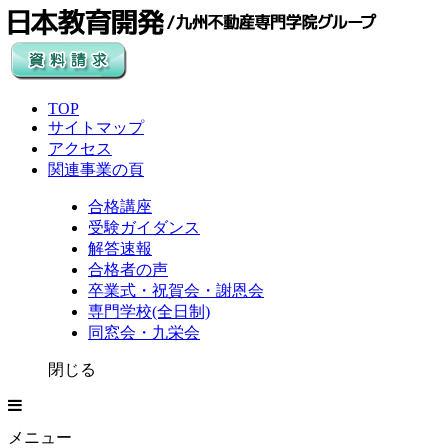
TOP
サイトマップ
アクセス
関連事業の頁
合格講座
受験ガイダンス
解答速報
合格者の声
卒業式・祝賀会・謝恩会
専門学校(全日制)
同窓会・九栄会
閉じる
メニュー