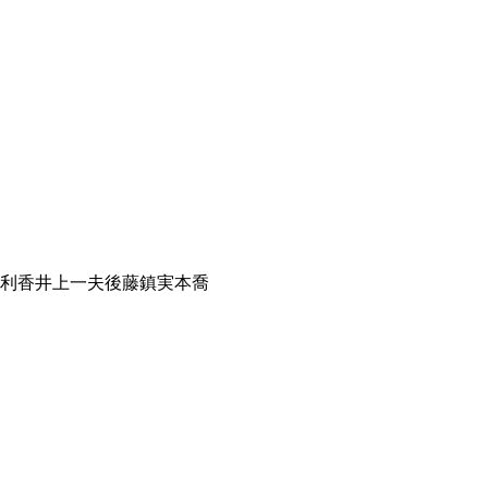
利香
井上一夫
後藤鎮
実本喬