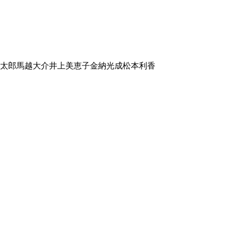
太郎
馬越大介
井上美恵子
金納光成
松本利香