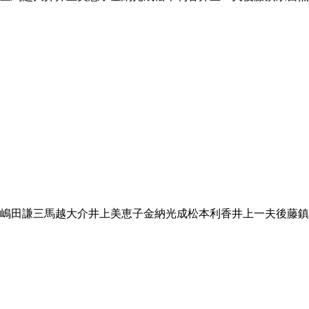
嶋田謙三
馬越大介
井上美恵子
金納光成
松本利香
井上一夫
後藤鎮