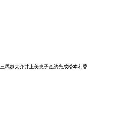
三
馬越大介
井上美恵子
金納光成
松本利香