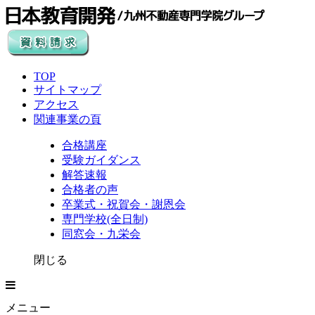
TOP
サイトマップ
アクセス
関連事業の頁
合格講座
受験ガイダンス
解答速報
合格者の声
卒業式・祝賀会・謝恩会
専門学校(全日制)
同窓会・九栄会
閉じる
メニュー